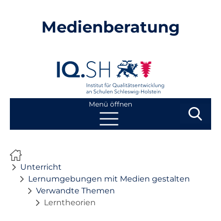
Medienberatung
Menü öffnen
Suchbegri
Suchen
Navigation
Start
überspringen
Unterricht
Beratung
Lernumgebungen mit Medien gestalten
Verwandte Themen
Lerntheorien
Fortbildung