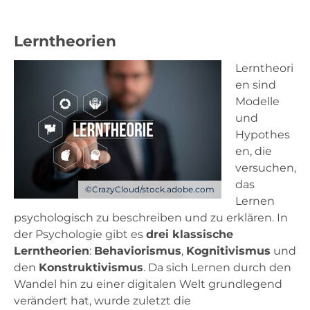
Unterricht
Lerntheorien
Lerntheori
Ausstattung
en sind
Modelle
und
Landesdienste
Hypothes
en, die
Kontakt
versuchen,
das
©CrazyCloud/stock.adobe.com
Lernen
psychologisch zu beschreiben und zu erklären. In
der Psychologie gibt es
drei klassische
Lerntheorien
:
Behaviorismus
,
Kognitivismus
und
den
Konstruktivismus
. Da sich Lernen durch den
Wandel hin zu einer digitalen Welt grundlegend
verändert hat, wurde zuletzt die