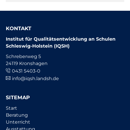
KONTAKT
Institut für Qualitätsentwicklung an Schulen
Schleswig-Holstein (IQSH)
Schreberweg 5
24119 Kronshagen
0431 5403-0
info@iqsh.landsh.de
SITEMAP
Navigation
Start
überspringen
Beratung
Unterricht
Ausstattung