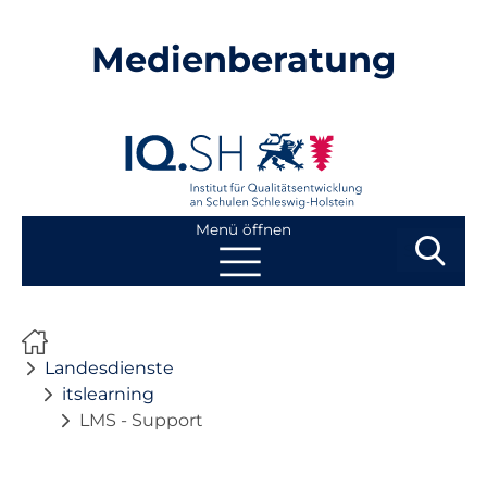
Medienberatung
Menü öffnen
Suchbegri
Suchen
Navigation
Start
überspringen
Landesdienste
Beratung
itslearning
LMS - Support
Fortbildung