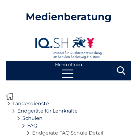
Medienberatung
Menü öffnen
Suchbegri
Suchen
Navigation
Start
überspringen
Landesdienste
Beratung
Endgeräte für Lehrkräfte
Schulen
FAQ
Fortbildung
Endgeräte FAQ Schule Detail