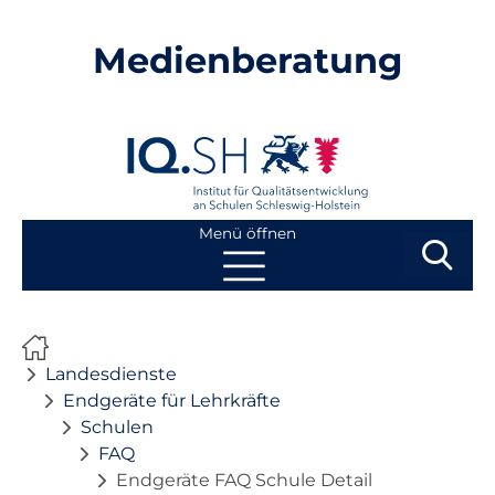
Medienberatung
Menü öffnen
Suchbegri
Suchen
Navigation
Start
überspringen
Landesdienste
Beratung
Endgeräte für Lehrkräfte
Schulen
FAQ
Fortbildung
Endgeräte FAQ Schule Detail