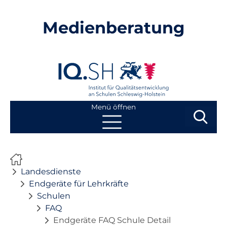
Medienberatung
Menü öffnen
Suchbegri
Suchen
Navigation
Start
überspringen
Landesdienste
Beratung
Endgeräte für Lehrkräfte
Schulen
FAQ
Fortbildung
Endgeräte FAQ Schule Detail