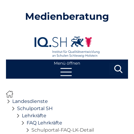
Medienberatung
Menü öffnen
Suchbegri
Suchen
Navigation
Start
überspringen
Landesdienste
Beratung
Schulportal SH
Lehrkräfte
FAQ Lehrkräfte
Fortbildung
Schulportal-FAQ-LK-Detail