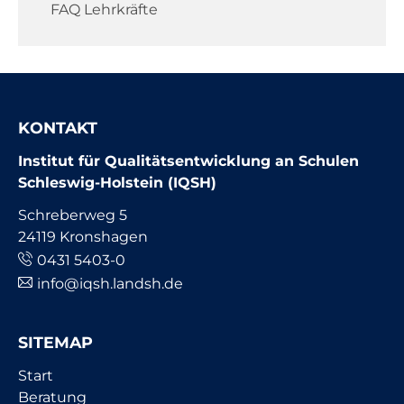
FAQ Lehrkräfte
KONTAKT
Institut für Qualitätsentwicklung an Schulen
Schleswig-Holstein (IQSH)
Schreberweg 5
24119 Kronshagen
0431 5403-0
info@iqsh.landsh.de
SITEMAP
Navigation
Start
überspringen
Beratung