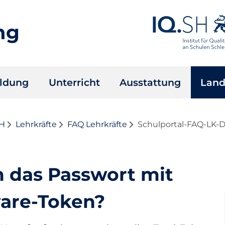
ng
ildung
Unterricht
Ausstattung
Land
SH
Lehrkräfte
FAQ Lehrkräfte
Schulportal-FAQ-LK-D
h das Passwort mit
ware-Token?