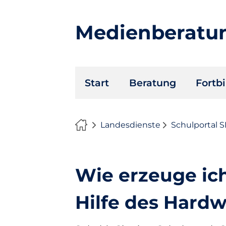
Medienberatu
Navigation
Start
Beratung
Fortb
überspringen
Landesdienste
Schulportal 
Wie erzeuge ic
Hilfe des Hard