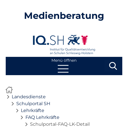
Medienberatung
Menü öffnen
Suchbegri
Suchen
Navigation
Start
überspringen
Landesdienste
Beratung
Schulportal SH
Lehrkräfte
FAQ Lehrkräfte
Fortbildung
Schulportal-FAQ-LK-Detail