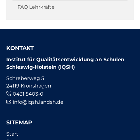
FAQ Lehrkräfte
KONTAKT
Institut für Qualitätsentwicklung an Schulen
Schleswig-Holstein (IQSH)
Schreberweg 5
24119 Kronshagen
0431 5403-0
info@iqsh.landsh.de
SITEMAP
Navigation
Start