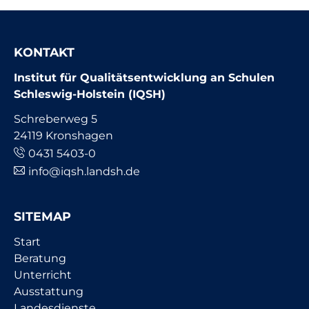
KONTAKT
Institut für Qualitätsentwicklung an Schulen
Schleswig-Holstein (IQSH)
Schreberweg 5
24119 Kronshagen
0431 5403-0
info@iqsh.landsh.de
SITEMAP
Navigation
Start
überspringen
Beratung
Unterricht
Ausstattung
Landesdienste