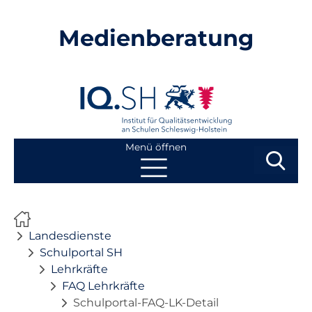
Medienberatung
Menü öffnen
Suchbegri
Suchen
Navigation
Start
überspringen
Landesdienste
Beratung
Schulportal SH
Lehrkräfte
FAQ Lehrkräfte
Fortbildung
Schulportal-FAQ-LK-Detail