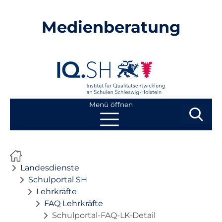
Medienberatung
Menü öffnen
Suchbegri
Suchen
Navigation
Start
überspringen
Landesdienste
Beratung
Schulportal SH
Lehrkräfte
FAQ Lehrkräfte
Fortbildung
Schulportal-FAQ-LK-Detail