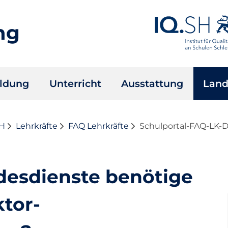
ng
ildung
Unterricht
Ausstattung
Land
SH
Lehrkräfte
FAQ Lehrkräfte
Schulportal-FAQ-LK-D
desdienste benötige
ktor-