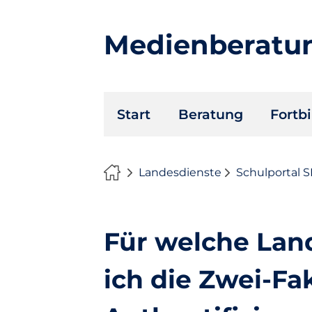
Medienberatu
Navigation
Start
Beratung
Fortb
überspringen
Landesdienste
Schulportal 
Für welche Lan
ich die Zwei-Fa