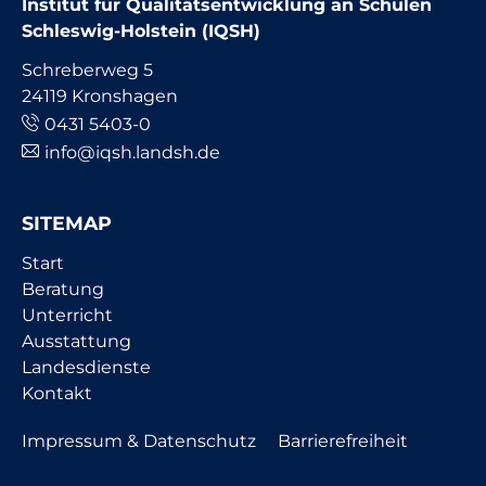
Institut für Qualitätsentwicklung an Schulen
Schleswig-Holstein (IQSH)
Schreberweg 5
24119 Kronshagen
0431 5403-0
info@iqsh.landsh.de
SITEMAP
Navigation
Start
überspringen
Beratung
Unterricht
Ausstattung
Landesdienste
Kontakt
Navigation
Impressum & Datenschutz
Barrierefreiheit
überspringen