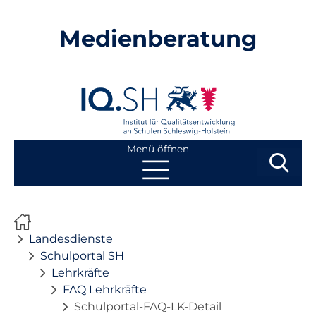
Medienberatung
Menü öffnen
Suchbegri
Suchen
Navigation
Start
überspringen
Landesdienste
Beratung
Schulportal SH
Lehrkräfte
FAQ Lehrkräfte
Fortbildung
Schulportal-FAQ-LK-Detail