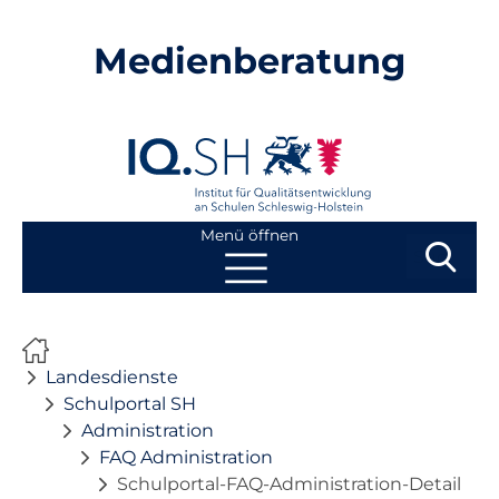
Medienberatung
Menü öffnen
Suchbegri
Suchen
Navigation
Start
überspringen
Landesdienste
Beratung
Schulportal SH
Administration
FAQ Administration
Fortbildung
Schulportal-FAQ-Administration-Detail