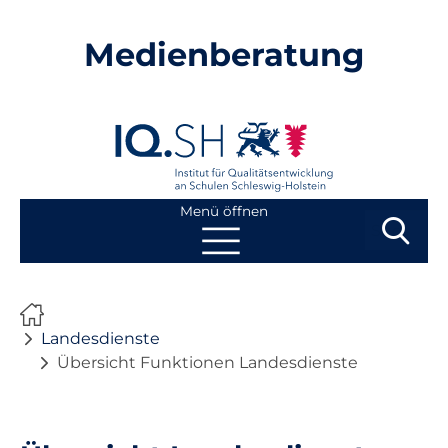
Medienberatung
Menü öffnen
Suchbegri
Suchen
Navigation
Start
überspringen
Landesdienste
Beratung
Übersicht Funktionen Landesdienste
Fortbildung