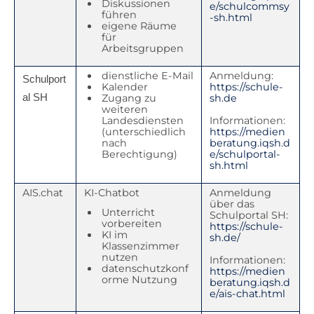
Diskussionen
e/schulcommsy
führen
-sh.html
eigene Räume
für
Arbeitsgruppen
dienstliche E-Mail
Anmeldung:
Schulport
Kalender
https://schule-
al SH
Zugang zu
sh.de
weiteren
Landesdiensten
Informationen:
(unterschiedlich
https://medien
nach
beratung.iqsh.d
Berechtigung)
e/schulportal-
sh.html
AIS.chat
KI-Chatbot
Anmeldung
über das
Unterricht
Schulportal SH:
vorbereiten
https://schule-
KI im
sh.de/
Klassenzimmer
nutzen
Informationen:
datenschutzkonf
https://medien
orme Nutzung
beratung.iqsh.d
e/ais-chat.html