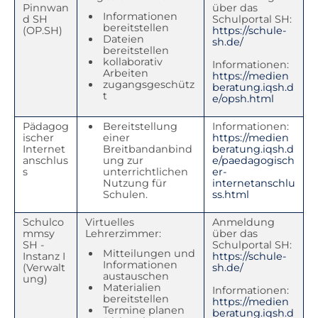
Pinnwan
über das
Informationen
d SH
Schulportal SH:
bereitstellen
(OP.SH)
https://schule-
Dateien
sh.de/
bereitstellen
kollaborativ
Informationen:
Arbeiten
https://medien
zugangsgeschütz
beratung.iqsh.d
t
e/opsh.html
Pädagog
Bereitstellung
Informationen:
ischer
einer
https://medien
Internet
Breitbandanbind
beratung.iqsh.d
anschlus
ung zur
e/paedagogisch
s
unterrichtlichen
er-
Nutzung für
internetanschlu
Schulen.
ss.html
Schulco
Virtuelles
Anmeldung
mmsy
Lehrerzimmer:
über das
SH -
Schulportal SH:
Mitteilungen und
Instanz I
https://schule-
Informationen
(Verwalt
sh.de/
austauschen
ung)
Materialien
Informationen:
bereitstellen
https://medien
Termine planen
beratung.iqsh.d