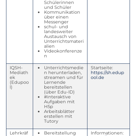
Schülerinnen
und Schüler
Kommunikation
über einen
Messenger
schul- und
landesweiter
Austausch von
Unterrichtsmateri
alien
Videokonferenze
n
IQSH-
Unterrichtsmedie
Startseite:
Mediath
n herunterladen,
https://sh.edup
ek
streamen und für
ool.de
(Edupoo
Lernende
l)
bereitstellen
(über Edu-ID)
#interaktive
Aufgaben mit
H5p
Arbeitsblätter
erstellen mit
Tutory
Lehrkräf
Bereitstellung
Informationen: