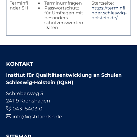
Terminfi
Terminumfragen
Startseite:
nder SH
Passwortschutz
https://terminfi
für Umfragen mit
nder.schleswig-
besonders
holstein.de/
schützenswerten
Daten
KONTAKT
Institut für Qualitätsentwicklung an Schulen
Schleswig-Holstein (IQSH)
Schreberweg 5
24119 Kronshagen
0431 5403-0
info@iqsh.landsh.de
SITEMAP