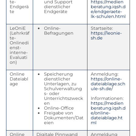
te-
und Support
https://medien
Endgerä
dienstlicher
beratung.iqsh.d
te
Endgeräte
e/endgeraete-
lk-schulen.html
LeOniE
Online-
Startseite:
(Lehrkräf
Befragungen
https://leonie-
te-
sh.de
Onlinedi
enst-
interne-
Evaluati
on)
Online
Speicherung
Anmeldung:
Dateiabl
dienstlicher
https://online-
age
Unterlagen, zu
dateiablage.sch
Schulverwaltung
ule-sh.de/
s- oder
Unterrichtszweck
Informationen:
en
https://medien
Online-Office
beratung.iqsh.d
Freigabe von
e/online-
Dokumenten/Dat
dateiablage.ht
eien
ml
Online
Digitale Pinnwand
Anmeldung