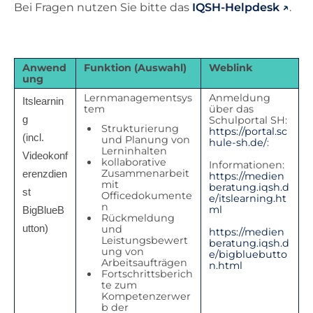
Bei Fragen nutzen Sie bitte das
IQSH-Helpdesk
.
Anwend
Funktion (Auswahl)
Weblink
ung
Lernmanagementsys
Anmeldung
Itslearnin
tem
über das
g
Schulportal SH:
Strukturierung
https://portal.sc
(incl. 
und Planung von
hule-sh.de/
:
Lerninhalten
Videokonf
kollaborative
Informationen:
Zusammenarbeit
erenzdien
https://medien
mit
beratung.iqsh.d
st 
Officedokumente
e/itslearning.ht
n
ml
BigBlueB
Rückmeldung
utton)
und
https://medien
Leistungsbewert
beratung.iqsh.d
ung von
e/bigbluebutto
Arbeitsaufträgen
n.html
Fortschrittsberich
te zum
Kompetenzerwer
b der