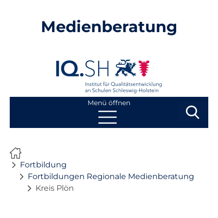
Medienberatung
Menü öffnen
Suchbegri
Suchen
Navigation
Start
überspringen
Fortbildung
Beratung
Fortbildungen Regionale Medienberatung
Kreis Plön
Fortbildung