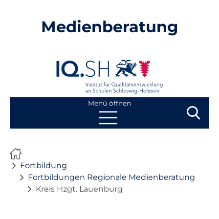
Medienberatung
Menü öffnen
Suchbegri
Suchen
Navigation
Start
überspringen
Fortbildung
Beratung
Fortbildungen Regionale Medienberatung
Kreis Hzgt. Lauenburg
Fortbildung