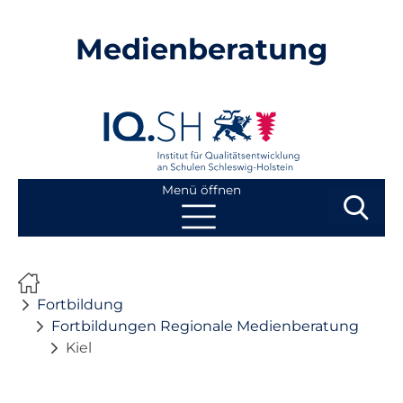
Medienberatung
Menü öffnen
Suchbegri
Suchen
Navigation
Start
überspringen
Fortbildung
Beratung
Fortbildungen Regionale Medienberatung
Kiel
Fortbildung