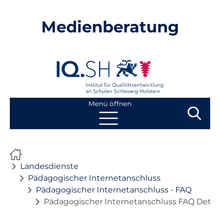
Medienberatung
Menü öffnen
Suchbegri
Suchen
Navigation
Start
überspringen
Landesdienste
Beratung
Pädagogischer Internetanschluss
Pädagogischer Internetanschluss - FAQ
Pädagogischer Internetanschluss FAQ Detail
Fortbildung