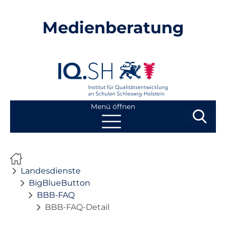
Medienberatung
Menü öffnen
Suchbegri
Suchen
Navigation
Start
überspringen
Landesdienste
Beratung
BigBlueButton
BBB-FAQ
BBB-FAQ-Detail
Fortbildung