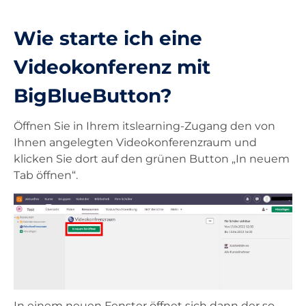
Unterricht
Wie starte ich eine
Videokonferenz mit
Ausstattung
BigBlueButton?
Landesdienste
Öffnen Sie in Ihrem itslearning-Zugang den von
Ihnen angelegten Videokonferenzraum und
klicken Sie dort auf den grünen Button „In neuem
Kontakt
Tab öffnen“.
In einem neuen Fenster öffnet sich dann der so