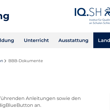
ng
ildung
Unterricht
Ausstattung
Land
on
BBB-Dokumente
erführenden Anleitungen sowie den
igBlueButton an.