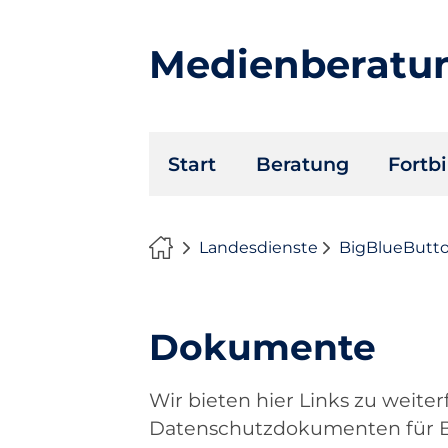
Medienberatu
Navigation
Start
Beratung
Fortb
überspringen
Landesdienste
BigBlueButt
Dokumente
Wir bieten hier Links zu weit
Datenschutzdokumenten für B