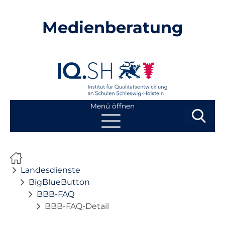
Medienberatung
Menü öffnen
Suchbegri
Suchen
Navigation
Start
überspringen
Landesdienste
Beratung
BigBlueButton
BBB-FAQ
BBB-FAQ-Detail
Fortbildung