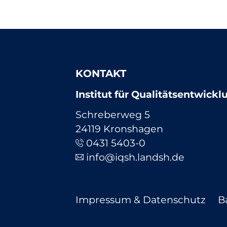
KONTAKT
Institut für Qualitätsentwick
Schreberweg 5
24119 Kronshagen
0431 5403-0
info@iqsh.landsh.de
Navigation
Impressum & Datenschutz
B
überspringen