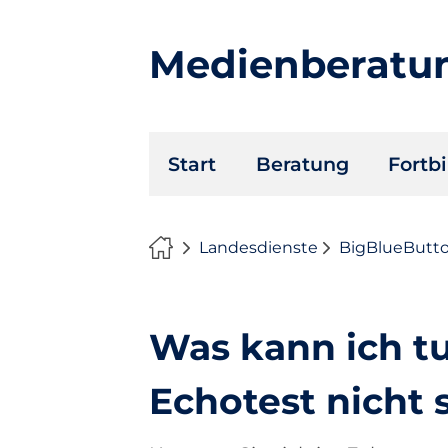
Medienberatu
Navigation
Start
Beratung
Fortb
überspringen
Landesdienste
BigBlueButt
Was kann ich t
Echotest nicht 