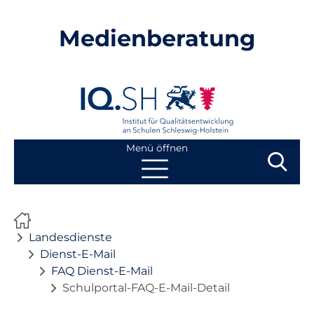
Medienberatung
Menü öffnen
Suchbegri
Suchen
Navigation
Start
überspringen
Landesdienste
Beratung
Dienst-E-Mail
FAQ Dienst-E-Mail
Schulportal-FAQ-E-Mail-Detail
Fortbildung