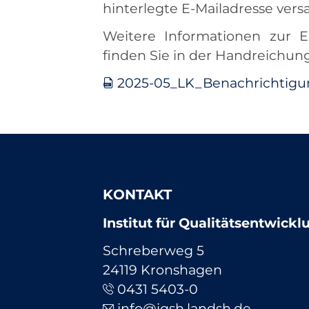
hinterlegte E-Mailadresse vers
Weitere Informationen zur E
finden Sie in der Handreichung
2025-05_LK_Benachrichtigun
KONTAKT
Institut für Qualitätsentwick
Schreberweg 5
24119 Kronshagen
0431 5403-0
info@iqsh.landsh.de