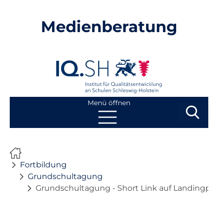
Medienberatung
Menü öffnen
Suchbegri
Suchen
Navigation
Start
überspringen
Fortbildung
Beratung
Grundschultagung
Grundschultagung - Short Link auf Landingpa
Fortbildung