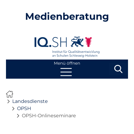
Medienberatung
Menü öffnen
Suchbegri
Suchen
Navigation
Start
überspringen
Landesdienste
Beratung
OPSH
OPSH-Onlineseminare
Fortbildung