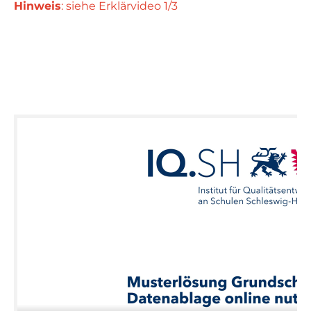
Hinweis
: siehe Erklärvideo 1/3
Vi