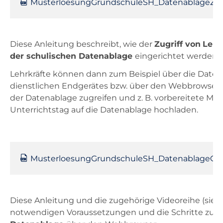
MusterloesungGrundschuleSH_DatenablageZugri
Diese Anleitung beschreibt, wie der
Zugriff von
Lehr
der schulischen Datenablage
eingerichtet werden 
Lehrkräfte können dann zum Beispiel über die Date
dienstlichen Endgerätes bzw. über den Webbrowse
der Datenablage zugreifen und z. B. vorbereitete Mat
Unterrichtstag auf die Datenablage hochladen.
MusterloesungGrundschuleSH_DatenablageOnl
Diese Anleitung und die zugehörige Videoreihe (siehe
notwendigen Voraussetzungen und die Schritte zu
O