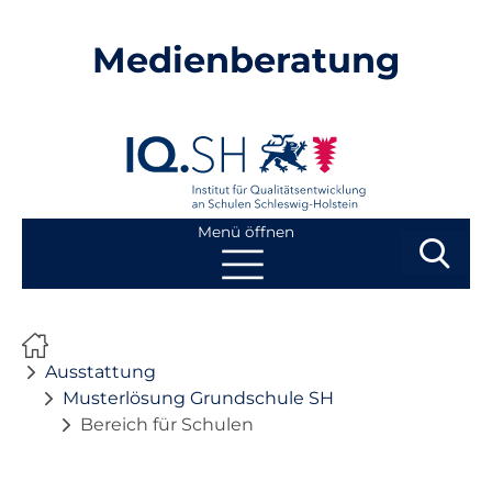
Medienberatung
Menü öffnen
Suchbegri
Suchen
Navigation
Start
überspringen
Ausstattung
Beratung
Musterlösung Grundschule SH
Bereich für Schulen
Fortbildung