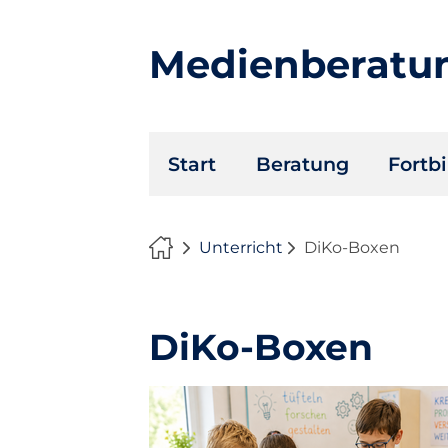
Medienberatu
Navigation
Start
Beratung
Fortb
überspringen
Unterricht
DiKo-Boxen
DiKo-Boxen