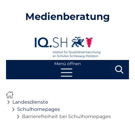
Medienberatung
Menü öffnen
Suchbegri
Suchen
Navigation
Start
überspringen
Landesdienste
Beratung
Schulhomepages
Barrierefreiheit bei Schulhomepages
Fortbildung