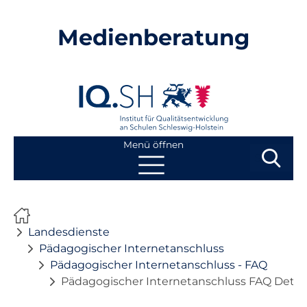
Medienberatung
Menü öffnen
Suchbegri
Suchen
Navigation
Start
überspringen
Landesdienste
Beratung
Pädagogischer Internetanschluss
Pädagogischer Internetanschluss - FAQ
Pädagogischer Internetanschluss FAQ Detail
Fortbildung